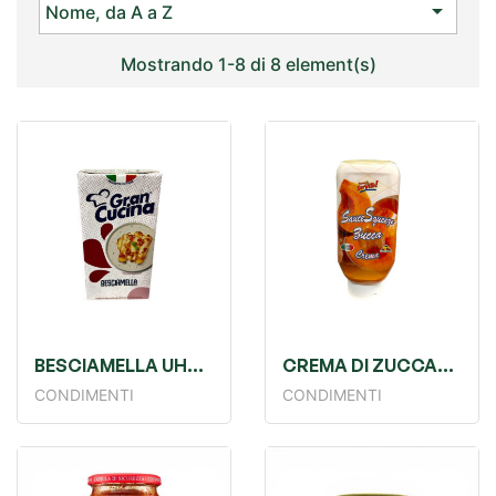

Nome, da A a Z
Mostrando 1-8 di 8 element(s)
BESCIAMELLA UHT
CREMA DI ZUCCA
500 ML
SQUEEZER GR650
CONDIMENTI
CONDIMENTI