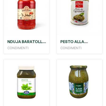
NDUJA BARATOLLO
PESTO ALLA
GR 950
GENOVESE GR800
CONDIMENTI
CONDIMENTI
ROBO