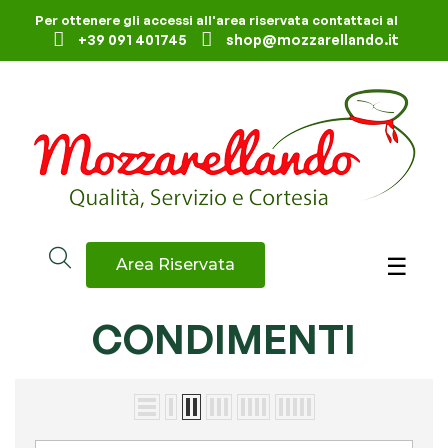
Per ottenere gli accessi all'area riservata contattaci al
+39 091 401745
shop@mozzarellando.it
navig
☰
Area Riservata
CONDIMENTI