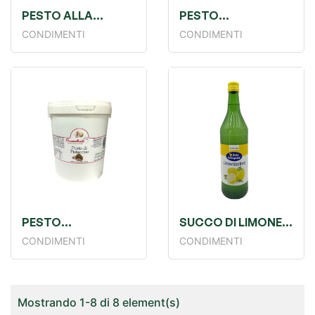
PESTO ALLA
PESTO
GENOVESE GR900
PISTACCHIO KG1
CONDIMENTI
CONDIMENTI
SOLE NAPULE
COSTANZA
PESTO
SUCCO DI LIMONE
PISTACCHIO KG1
LT 1
CONDIMENTI
CONDIMENTI
MOZZARELLANDO
Mostrando 1-8 di 8 element(s)