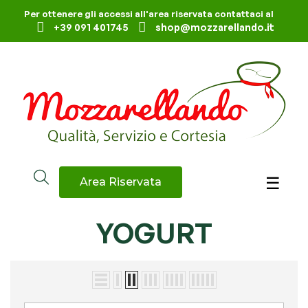
Per ottenere gli accessi all'area riservata contattaci al
+39 091 401745
shop@mozzarellando.it
navig
☰
Area Riservata
YOGURT