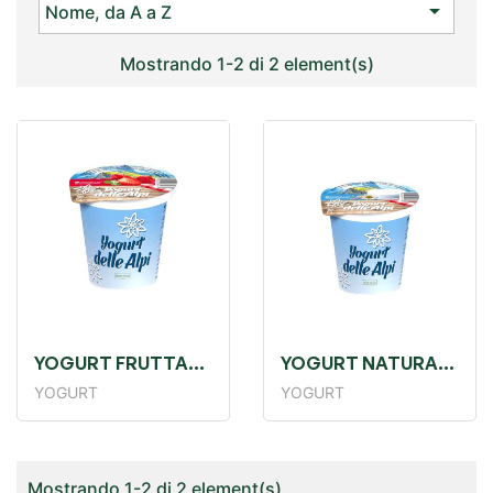

Nome, da A a Z
Mostrando 1-2 di 2 element(s)
YOGURT FRUTTA
YOGURT NATURALE
GR. 125
GR.125
YOGURT
YOGURT
Mostrando 1-2 di 2 element(s)