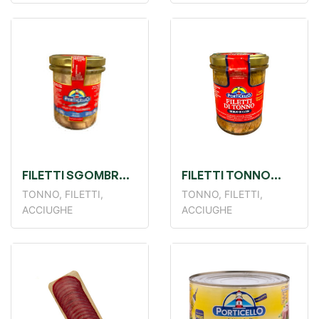
FILETTI SGOMBRO
FILETTI TONNO
ALL'OLIO GR190
OLIO OLIVA VETRO
TONNO, FILETTI,
TONNO, FILETTI,
GR180
ACCIUGHE
ACCIUGHE