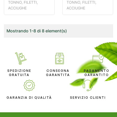
OLIO DI GIRASOLE
GIRASOLE
TONNO, FILETTI,
TONNO, FILETTI,
KG1 PORTIC.
PORTICELLO
ACCIUGHE
ACCIUGHE
Mostrando 1-8 di 8 element(s)
SPEDIZIONE
CONSEGNA
PAGAMENTO
GRATUITA
GARANTITA
GARANTITO
GARANZIA DI QUALITÀ
SERVIZIO CLIENTI