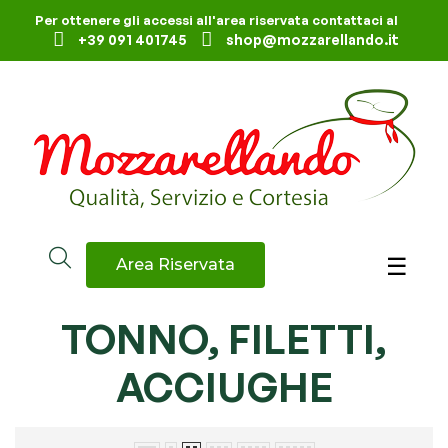
Per ottenere gli accessi all'area riservata contattaci al
+39 091 401745
shop@mozzarellando.it
navig
☰
Area Riservata
TONNO, FILETTI,
ACCIUGHE