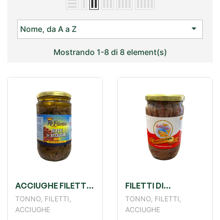

Nome, da A a Z
Mostrando 1-8 di 8 element(s)
ACCIUGHE FILETTI
FILETTI DI
IN PEZZI GR720
ACCIUGHE GR720
TONNO, FILETTI,
TONNO, FILETTI,
GOLD FISH
ACCIUGHE
ACCIUGHE