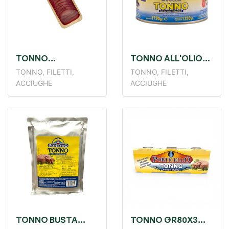
TONNO
TONNO ALL'OLIO
AFFUMICATO A
GIRASOLE KG1.7
TONNO, FILETTI,
TONNO, FILETTI,
FETTE GR 500
PORTICELLO
ACCIUGHE
ACCIUGHE
TONNO BUSTA
TONNO GR80X3